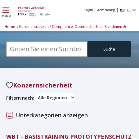
|
|
|
Login
Anmeldung
MENU
Home
/
Kurse entdecken
/
Compliance, Datensicherheit, Richtlinien &
Unternehmenssicherheit
/ Konzernsicherheit
Suche
Konzernsicherheit
Filtern nach:
Unterkategorien anzeigen
WBT - BASISTRAINING PROTOTYPENSCHUTZ